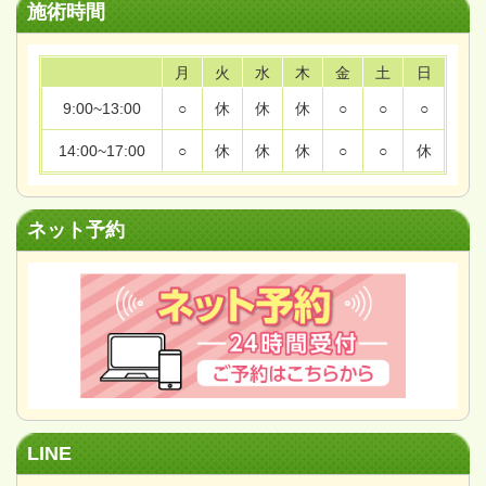
施術時間
月
火
水
木
金
土
日
9:00~13:00
○
休
休
休
○
○
○
14:00~17:00
○
休
休
休
○
○
休
ネット予約
LINE