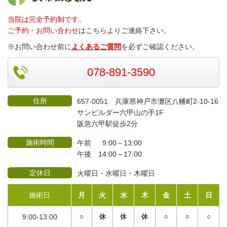
当院は完全予約制です。
ご予約・お問い合わせ
はこちらよりご連絡
下さい。
※お問い合わせ前に
よくあるご質問
を必ずご確認ください。
078-891-3590
住所
657-0051 兵庫県神戸市灘区八幡町2-10-16
サンビルダー六甲山の手1F
阪急六甲駅徒歩2分
施術時間
午前 9:00～13:00
午後 14:00～17:00
定休日
火曜日・水曜日・木曜日
施術日
月
火
水
木
金
土
日
9:00-13:00
○
休
休
休
○
○
○