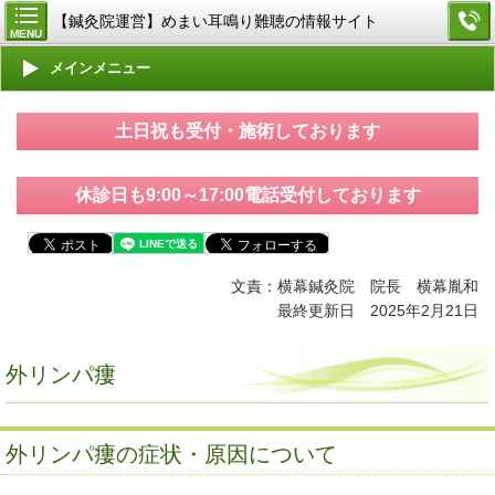
【鍼灸院運営】めまい耳鳴り難聴の情報サイト
MENU
メインメニュー
土日祝も受付・施術しております
休診日も9:00～17:00電話受付しております
文責：横幕鍼灸院 院長 横幕胤和
最終更新日 2025年2月21日
外リンパ瘻
外リンパ瘻の症状・原因について