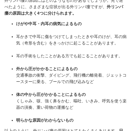
外リンパ瘻の原因にはどのようなものがあるでしょうか。先で述
べたように、さまざまな症状が出る外リンパ瘻ですが、
外リンパ
瘻の原因は大きく4つに分けられます。
けがや中耳・内耳の病気によるもの
耳かきで中耳に傷をつけてしまったときや耳のけが、耳の病
気（奇形を含む）をきっかけに起こることがあります。
耳の手術をしたことがある方でも起こることがあります。
外から圧がかかることによるもの
交通事故の衝撃、ダイビング、飛行機の離発着、ジェットコ
ースターに乗る、プールでの飛び込みなど
体の中から圧がかかることによるもの
くしゃみ、咳、強く鼻をかむ、嘔吐、いきみ、呼気を使う楽
器の演奏、重い荷物の運搬など
明らかな原因がわからないもの
以上のように、外リンパ瘻の原因はとてもたくさんあります。
日