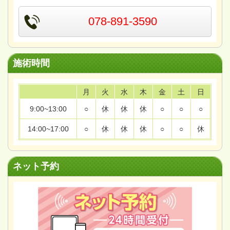
078-891-3590
施術時間
月
火
水
木
金
土
日
9:00~13:00
○
休
休
休
○
○
○
14:00~17:00
○
休
休
休
○
○
休
ネット予約