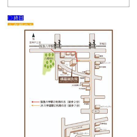
〇 終日
△ 午前のみ
× 休み