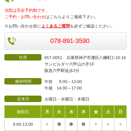
当院は完全予約制です。
ご予約・お問い合わせ
はこちらよりご連絡
下さい。
※お問い合わせ前に
よくあるご質問
を必ずご確認ください。
078-891-3590
住所
657-0051 兵庫県神戸市灘区八幡町2-10-16
サンビルダー六甲山の手1F
阪急六甲駅徒歩2分
施術時間
午前 9:00～13:00
午後 14:00～17:00
定休日
火曜日・水曜日・木曜日
施術日
月
火
水
木
金
土
日
9:00-13:00
○
休
休
休
○
○
○