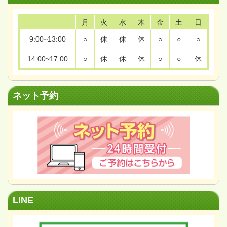
月
火
水
木
金
土
日
9:00~13:00
○
休
休
休
○
○
○
14:00~17:00
○
休
休
休
○
○
休
ネット予約
LINE