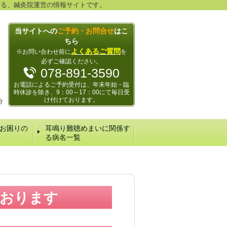
する、鍼灸院運営の情報サイトです。
当サイトへの
ご予約・お問合せ
はこ
ちら
よくあるご質問
※お問い合わせ前に
を
必ずご確認ください。
078-891-3590
お電話によるご予約受付は、年末年始・臨
時休診を除き、9：00～17：00にて毎日受
け付けております。
分
お困りの
耳鳴り難聴めまいに関係す
る病名一覧
ております