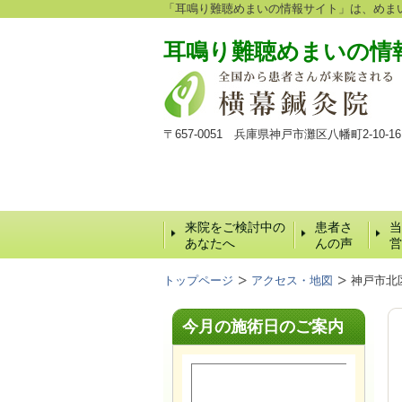
「耳鳴り難聴めまいの情報サイト」は、めま
耳鳴り難聴めまいの情
〒657-0051 兵庫県神戸市灘区八幡町2-10
来院をご検討中の
患者さ
当
あなたへ
んの声
営
トップページ
アクセス・地図
神戸市北
今月の施術日のご案内