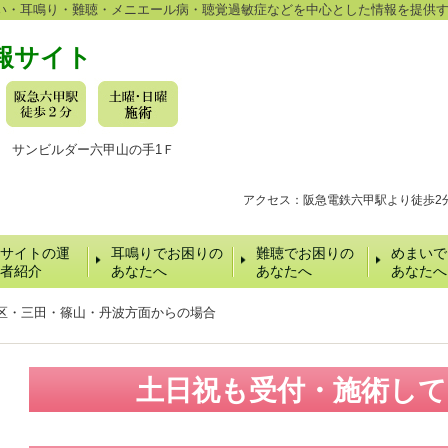
い・耳鳴り・難聴・メニエール病・聴覚過敏症などを中心とした情報を提供
報サイト
-16 サンビルダー六甲山の手1Ｆ
アクセス：阪急電鉄六甲駅より徒歩2
サイトの運
耳鳴りでお困りの
難聴でお困りの
めまいで
者紹介
あなたへ
あなたへ
あなたへ
区・三田・篠山・丹波方面からの場合
土日祝も受付・施術し