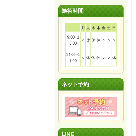
施術時間
月
火
水
木
金
土
日
9:00~1
○
休
休
休
○
○
○
3:00
14:00~1
○
休
休
休
○
○
休
7:00
ネット予約
LINE