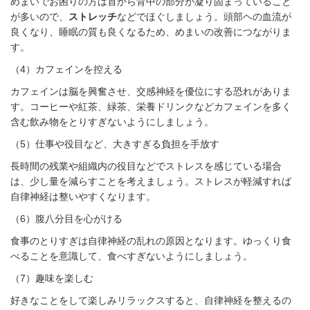
めまいでお困りの方は首から背中の部分が凝り固まっていること
が多いので、
ストレッチ
などでほぐしましょう。頭部ヘの血流が
良くなり、睡眠の質も良くなるため、めまいの改善につながりま
す。
（
4
）カフェインを控える
カフェインは脳を興奮させ、交感神経を優位にする恐れがありま
す。コーヒーや紅茶、緑茶、栄養ドリンクなどカフェインを多く
含む飲み物をとりすぎないようにしましょう。
（
5
）仕事や役目など、大きすぎる負担を手放す
長時間の残業や組織内の役目などでストレスを感じている場合
は、少し量を減らすことを考えましょう。ストレスが軽減すれば
自律神経は整いやすくなります。
（
6
）腹八分目を心がける
食事のとりすぎは自律神経の乱れの原因となります。ゆっくり食
べることを意識して、食べすぎないようにしましょう。
（
7
）趣味を楽しむ
好きなことをして楽しみリラックスすると、自律神経を整えるの