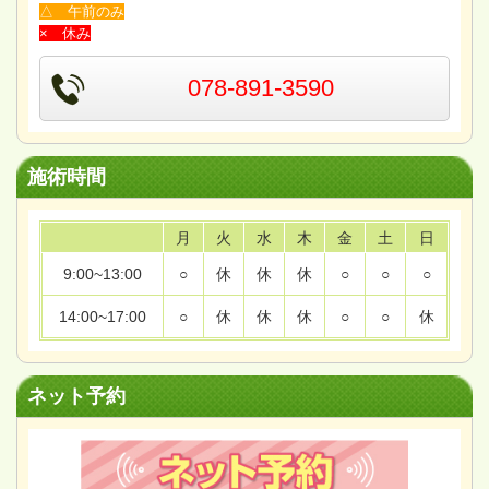
△ 午前のみ
× 休み
078-891-3590
施術時間
月
火
水
木
金
土
日
9:00~13:00
○
休
休
休
○
○
○
14:00~17:00
○
休
休
休
○
○
休
ネット予約