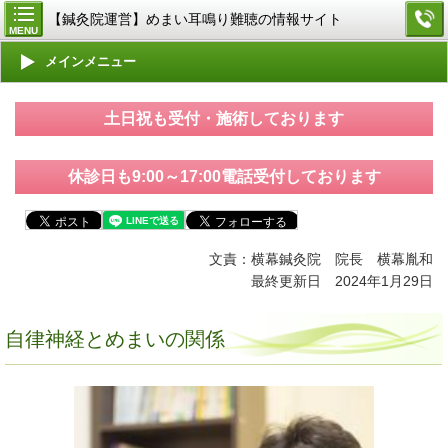
【鍼灸院運営】めまい耳鳴り難聴の情報サイト
MENU
メインメニュー
土日祝も受付・施術しております
休診日も9:00～17:00電話受付しております
文責：横幕鍼灸院 院長 横幕胤和
最終更新日 2024年1月29日
自律神経とめまいの関係