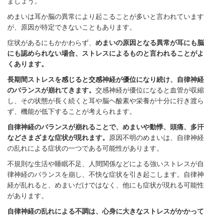
ましょう。
めまいは耳か脳の異常により起こることが多いと言われています
が、原因が特定できないこともあります。
症状があるにもかかわらず、
めまいの原因となる異常が耳にも脳
にも認められない場合、ストレスによるものと言われることがよ
くあります。
長期間ストレスを感じると交感神経が優位になり続け、自律神経
のバランスが崩れてきます。
交感神経が優位になると血管が収縮
し、その状態が長く続くと耳や脳ヘ酸素や栄養が十分に行き渡ら
ず、機能が低下することが考えられます。
自律神経のバランスが崩れることで、めまいや動悸、頭痛、多汗
などさまざまな症状が現れます。
原因不明のめまいは、自律神経
の乱れによる症状の一つである可能性があります。
不規則な生活や睡眠不足、人間関係などによる強いストレスが自
律神経のバランスを崩し、不快な症状を引き起こします。自律神
経が乱れると、めまいだけではなく、他にも症状が現れる可能性
があります。
自律神経の乱れによる不調は、心身に大きなストレスがかかって