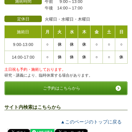
施術時間
午前 9:00～13:00
午後 14:00～17:00
定休日
火曜日・水曜日・木曜日
施術日
月
火
水
木
金
土
日
9:00-13:00
○
休
休
休
○
○
○
14:00-17:00
○
休
休
休
○
○
休
土日祝も予約・施術しております。
研究・講義により、臨時休業する場合があります。
ご予約はこちらから
サイト内検索はこちらから
▲このページのトップに戻る