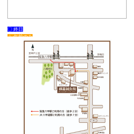
〇 終日
△ 午前のみ
× 休み