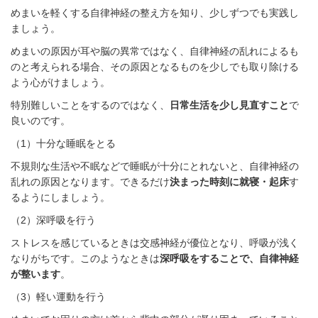
めまいを軽くする自律神経の整え方を知り、少しずつでも実践し
ましょう。
めまいの原因が耳や脳の異常ではなく、自律神経の乱れによるも
のと考えられる場合、その原因となるものを少しでも取り除ける
よう心がけましょう。
特別難しいことをするのではなく、
日常生活を少し見直すこと
で
良いのです。
（
1
）十分な睡眠をとる
不規則な生活や不眠などで睡眠が十分にとれないと、自律神経の
乱れの原因となります。できるだけ
決まった時刻に就寝・起床
す
るようにしましょう。
（
2
）深呼吸を行う
ストレスを感じているときは交感神経が優位となり、呼吸が浅く
なりがちです。このようなときは
深呼吸をすることで、自律神経
が整います
。
（
3
）軽い運動を行う